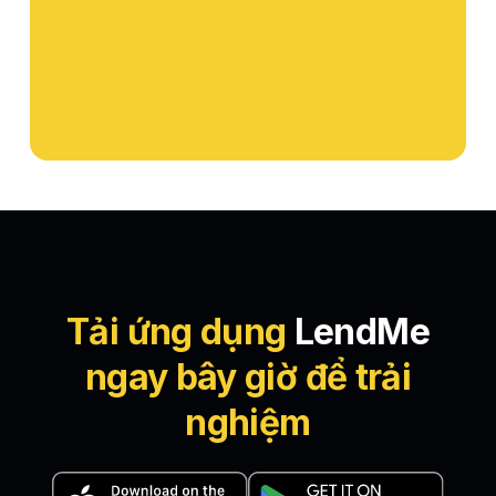
Tải ứng dụng
LendMe
ngay bây giờ để trải
nghiệm